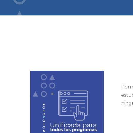
Permi
estud
ning