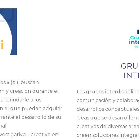
GRU
INT
os π (pi), buscan
ón y creación durante el
Los grupos interdisciplin
l brindarle a los
comunicación y colaborac
n el que puedan adquirir
desarrollos conceptuales 
rante el desarrollo de su
ideas que se desarrollen p
al.
creativos de diversas ár
estigativo – creativo en
creen soluciones integra